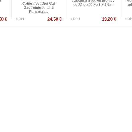
t
Advantix Spot-on pre psy
Adv
Calibra Vet Diet Cat
od 25 do 40 kg 1 x 4,0ml
od
Gastrointestinal &
Pancreas...
50 €
24.50 €
19.20 €
s DPH
s DPH
s D