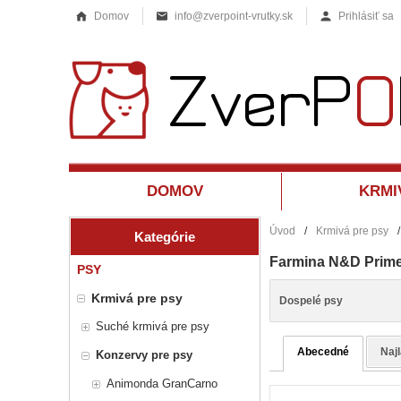
Domov
info@zverpoint-vrutky.sk
Prihlásiť sa
DOMOV
KRMI
Úvod
/
Krmivá pre psy
/
Kategórie
Farmina N&D Prim
PSY
Krmivá pre psy
Dospelé psy
Suché krmivá pre psy
Abecedné
Naj
Konzervy pre psy
Animonda GranCarno