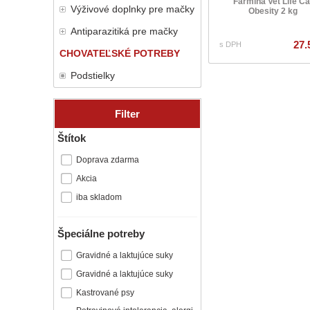
Farmina Vet Life Ca
Výživové doplnky pre mačky
Obesity 2 kg
Antiparazitiká pre mačky
27.
s DPH
CHOVATEĽSKÉ POTREBY
Podstielky
Filter
Štítok
Doprava zdarma
Akcia
iba skladom
Špeciálne potreby
Gravidné a laktujúce suky
Gravidné a laktujúce suky
Kastrované psy