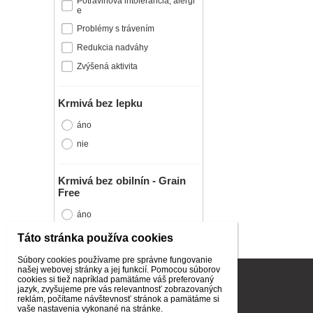
Potravinová intolerancia, alergi
e
Problémy s trávením
Redukcia nadváhy
Zvýšená aktivita
Krmivá bez lepku
áno
nie
Krmivá bez obilnín - Grain
Free
áno
nie
Táto stránka používa cookies
Súbory cookies používame pre správne fungovanie
našej webovej stránky a jej funkcií. Pomocou súborov
INFORMÁCIE PRE ZÁKAZNÍKOV
cookies si tiež napríklad pamätáme váš preferovaný
jazyk, zvyšujeme pre vás relevantnosť zobrazovaných
Všeobecné obchodné podmienky
reklám, počítame návštevnosť stránok a pamätáme si
Spracovanie osobných údajov
vaše nastavenia vykonané na stránke.