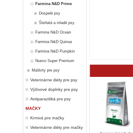
Farmina N&D Prime
Dospelé psy
Šteňatá a mladé psy
Farmina N&D Ocean
Farmina N&D Quinoa
Farmina N&D Pumpkin
Nuevo Super Premium
Maškrty pre psy
Veterinárne diéty pre psy
Výživové doplnky pre psy
Antiparazitiká pre psy
MAČKY
Krmivá pre mačky
Veterinárne diéty pre mačky