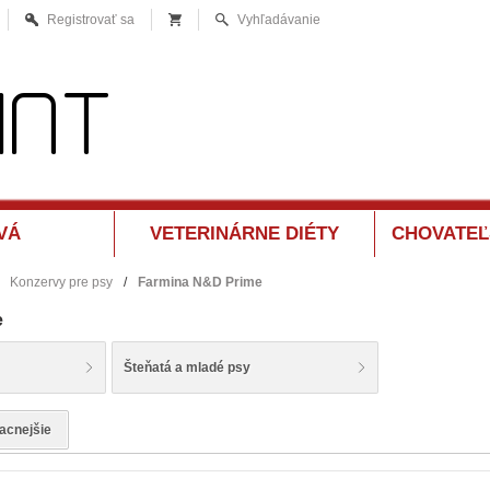
Registrovať sa
Vyhľadávanie
VÁ
VETERINÁRNE DIÉTY
CHOVATEĽ
Konzervy pre psy
/
Farmina N&D Prime
e
Šteňatá a mladé psy
lacnejšie