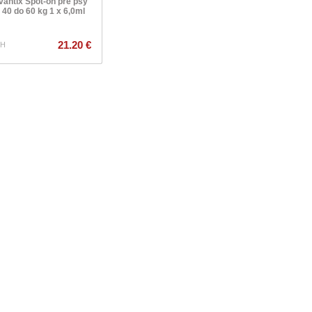
antix Spot-on pre psy
 40 do 60 kg 1 x 6,0ml
21.20 €
9.20 €
PH
s DPH
s DPH