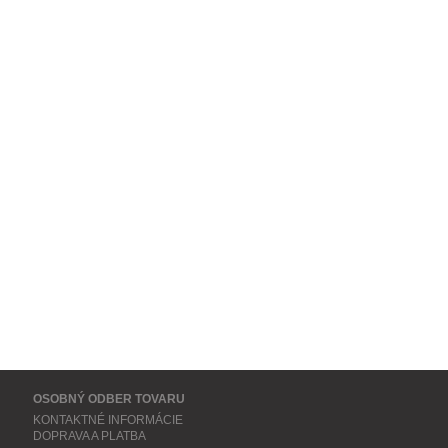
OSOBNÝ ODBER TOVARU
KONTAKTNÉ INFORMÁCIE
DOPRAVA A PLATBA