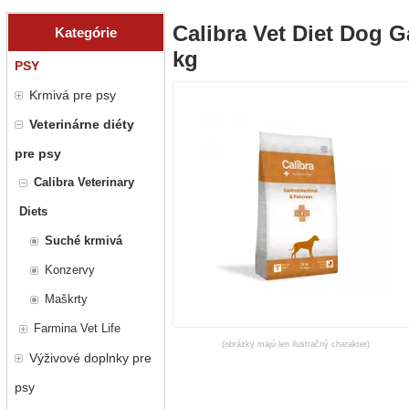
Calibra Vet Diet Dog G
Kategórie
kg
PSY
Krmivá pre psy
Veterinárne diéty
pre psy
Calibra Veterinary
Diets
Suché krmivá
Konzervy
Maškrty
Farmina Vet Life
(obrázky majú len ilustračný charakter)
Výživové doplnky pre
psy