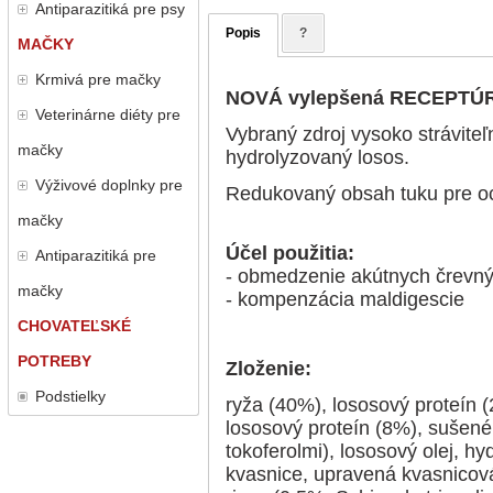
Antiparazitiká pre psy
Popis
?
MAČKY
Krmivá pre mačky
NOVÁ vylepšená RECEPTÚRA
Veterinárne diéty pre
Vybraný zdroj vysoko stráviteľ
mačky
hydrolyzovaný losos.
Výživové doplnky pre
Redukovaný obsah tuku pre o
mačky
Účel použitia:
Antiparazitiká pre
- obmedzenie akútnych črevný
mačky
- kompenzácia maldigescie
CHOVATEĽSKÉ
POTREBY
Zloženie:
Podstielky
ryža (40%), lososový proteín 
lososový proteín (8%), sušené
tokoferolmi), lososový olej, h
kvasnice, upravená kvasnicová 