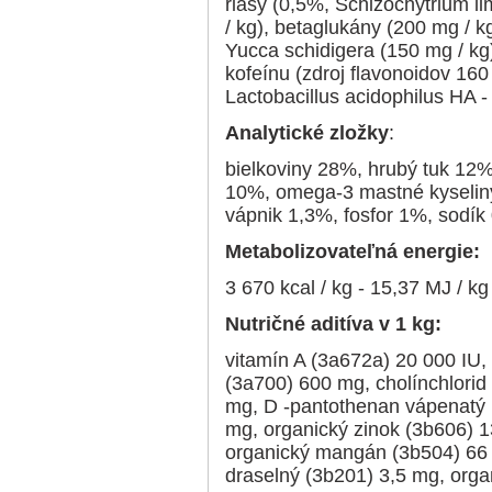
riasy (0,5%, Schizochytrium l
/ kg), betaglukány (200 mg / k
Yucca schidigera (150 mg / kg
kofeínu (zdroj flavonoidov 160
Lactobacillus acidophilus HA 
Analytické zložky
:
bielkoviny 28%, hrubý tuk 12%
10%, omega-3 mastné kyselin
vápnik 1,3%, fosfor 1%, sodík
Metabolizovateľná energie:
3 670 kcal / kg - 15,37 MJ / kg
Nutričné ​​aditíva v 1 kg:
vitamín A (3a672a) 20 000 IU,
(3a700) 600 mg, cholínchlorid
mg, D -pantothenan vápenatý 
mg, organický zinok (3b606) 
organický mangán (3b504) 66 
draselný (3b201) 3,5 mg, orga