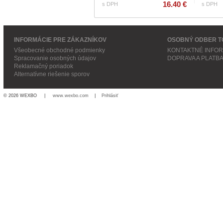
16.40 €
s DPH
s DPH
INFORMÁCIE PRE ZÁKAZNÍKOV
OSOBNÝ ODBER T
Všeobecné obchodné podmienky
KONTAKTNÉ INFO
Spracovanie osobných údajov
DOPRAVA A PLATB
Reklamačný poriadok
Alternatívne riešenie sporov
© 2026 WEXBO |
www.wexbo.com
|
Prihlásiť