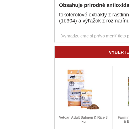
Obsahuje prírodné antioxid
tokoferolové extrakty z rastlin
(1b304) a výťažok z rozmarínu
(vyhradzujeme si právo meniť tieto 
VYBERTE
Vetcan Adult Salmon & Rice 3
Farmi
kg
& B