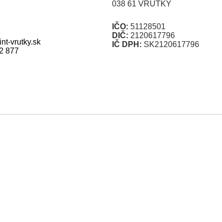
038 61 VRÚTKY
IČO:
51128501
DIČ:
2120617796
nt-vrutky.sk
IČ DPH:
SK2120617796
2 877