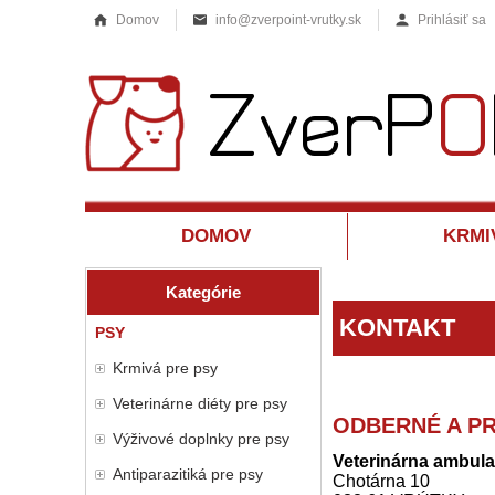
Domov
info@zverpoint-vrutky.sk
Prihlásiť sa
DOMOV
KRMI
Kategórie
KONTAKT
PSY
Krmivá pre psy
Veterinárne diéty pre psy
ODBERNÉ A P
Výživové doplnky pre psy
Veterinárna ambul
Antiparazitiká pre psy
Chotárna 10