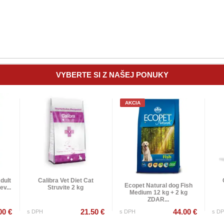
VYBERTE SI Z NAŠEJ PONUKY
AKCIA
dult
Calibra Vet Diet Cat
Ecopet Natural dog Fish
v...
Struvite 2 kg
Medium 12 kg + 2 kg
ZDAR...
00 €
21.50 €
44.00 €
s DPH
s DPH
s D