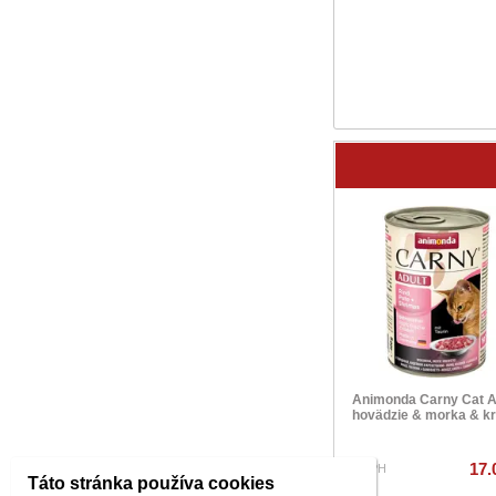
Animonda Carny Cat A
hovädzie & morka & kre
17.
s DPH
Táto stránka používa cookies