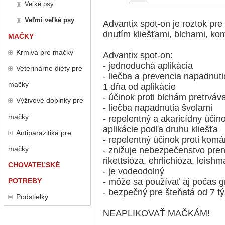
Veľké psy
Veľmi veľké psy
Advantix spot-on je roztok pre
dnutím kliešťami, blchami, k
MAČKY
Krmivá pre mačky
Advantix spot-on:
- jednoduchá aplikácia
Veterinárne diéty pre
- liečba a prevencia napadnut
mačky
1 dňa od aplikácie
- účinok proti blchám pretrváv
Výživové doplnky pre
- liečba napadnutia švolami
mačky
- repelentný a akaricídny účino
aplikácie podľa druhu kliešťa
Antiparazitiká pre
- repelentný účinok proti k
mačky
- znižuje nebezpečenstvo pren
rikettsióza, ehrlichióza, leish
CHOVATEĽSKÉ
- je vodeodolný
POTREBY
- môže sa používať aj počas gr
- bezpečný pre šteňatá od 7 t
Podstielky
NEAPLIKOVAŤ MAČKÁM!