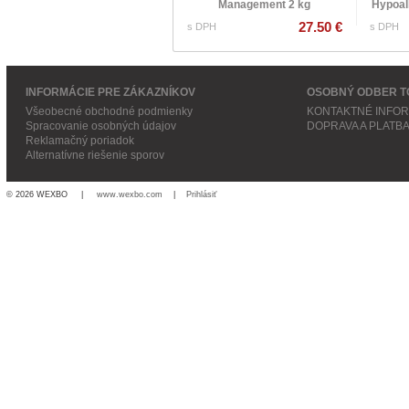
Management 2 kg
Hypoall
27.50 €
s DPH
s DPH
INFORMÁCIE PRE ZÁKAZNÍKOV
OSOBNÝ ODBER T
Všeobecné obchodné podmienky
KONTAKTNÉ INFO
Spracovanie osobných údajov
DOPRAVA A PLATB
Reklamačný poriadok
Alternatívne riešenie sporov
© 2026 WEXBO |
www.wexbo.com
|
Prihlásiť