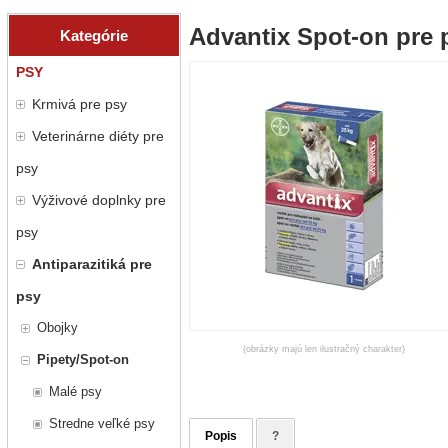
Advantix Spot-on pre p
Kategórie
PSY
Krmivá pre psy
Veterinárne diéty pre
psy
Výživové doplnky pre
psy
Antiparazitiká pre
psy
Obojky
(obrázky majú len ilustračný charakter)
Pipety/Spot-on
Malé psy
Stredne veľké psy
Popis
?