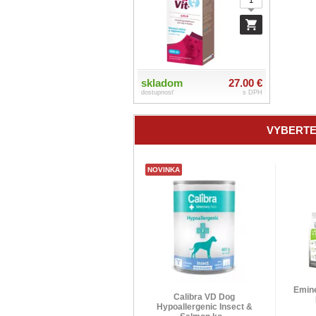
skladom
27.00 €
dostupnosť
s DPH
VYBERTE
NOVINKA
Emine
Calibra VD Dog
Hypoallergenic Insect &