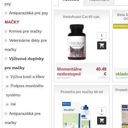
psy
Antiparazitiká pre psy
Beta G
AminAvast Cat 60 cps.
D
MAČKY
DOPRAVA
Krmivá pre mačky
Veterinárne diéty pre
mačky
Výživové doplnky
pre mačky
Momentálne
40.49
nedostupné
€
sklad
Výživa kostí a kĺbov
dostupnosť
s DPH
dostupnos
Podpora imunitného
Pronefr
Pronefra pre mačky 60 ml
systému
Iné
Antiparazitiká pre
mačky