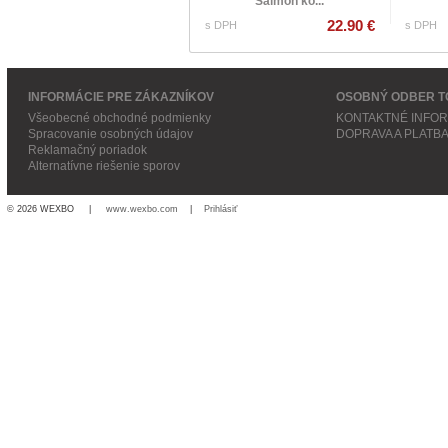
Salmon ko...
22.90 €
s DPH
s DPH
INFORMÁCIE PRE ZÁKAZNÍKOV
OSOBNÝ ODBER T
Všeobecné obchodné podmienky
KONTAKTNÉ INFO
Spracovanie osobných údajov
DOPRAVA A PLATB
Reklamačný poriadok
Alternatívne riešenie sporov
© 2026 WEXBO |
www.wexbo.com
|
Prihlásiť