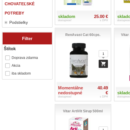
CHOVATEĽSKÉ
POTREBY
skladom
25.00 €
sklad
dostupnosť
s DPH
dostupnos
Podstielky
RenAvast Cat 60cps.
Vitar
Filter
Štítok
Doprava zdarma
Akcia
iba skladom
Momentálne
40.49
sklad
nedostupné
€
dostupnos
dostupnosť
s DPH
Vitar ArtiVit Sirup 500ml