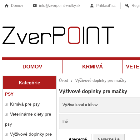
Domov
info@zverpoint-vrutky.sk
Prihlásiť sa
Regi
DOMOV
KRMIVÁ
Úvod
/
Výživové doplnky pre mačky
Kategórie
Výživové doplnky pre mačky
PSY
Krmivá pre psy
Výživa kostí a kĺbov
Veterinárne diéty pre
Iné
psy
Výživové doplnky pre
Abecedné
Najlacnejšie