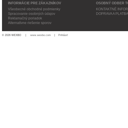
INFORMÁCIE PRE ZÁKAZNÍKOV
OSOBNÝ ODBER T
Všeobecné obchodné podmienky
KONTAKTNÉ INFO
Spracovanie osobných údajov
DOPRAVA A PLATB
Reklamačný poriadok
Alternatívne riešenie sporov
© 2026 WEXBO |
www.wexbo.com
|
Prihlásiť