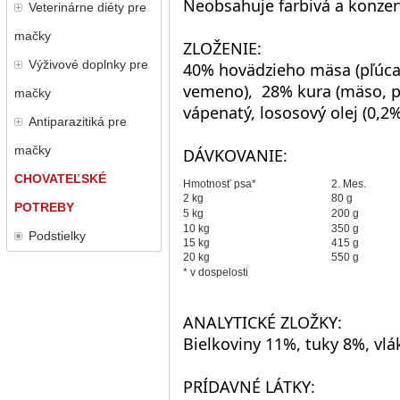
Neobsahuje farbivá a konzer
Veterinárne diéty pre
mačky
ZLOŽENIE:
Výživové doplnky pre
40% hovädzieho mäsa (pľúca,
vemeno), 28% kura (mäso, peč
mačky
vápenatý, lososový olej (0,2%
Antiparazitiká pre
mačky
DÁVKOVANIE:
CHOVATEĽSKÉ
Hmotnosť psa*
2. Mes.
2 kg
80 g
POTREBY
5 kg
200 g
10 kg
350 g
Podstielky
15 kg
415 g
20 kg
550 g
* v dospelosti
ANALYTICKÉ ZLOŽKY:
Bielkoviny 11%, tuky 8%, vl
PRÍDAVNÉ LÁTKY: