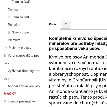
Farmina N&D
Quinoa
Farmina N&D
Popis
?
Pumpkin
Nuevo Super
Kompletné krmivo so špeci
Premium
minerálov pre potreby mlad
Maškrty pre psy
prispôsobená veku psov.
Veterinárne diéty pre
Krmivo pre psov Animonda G
výhradne z čerstvého mäsa.
psy
kombináciu rôznych antioxid
Výživové doplnky pre
a obranyschopnosť. Doplnení
psy
vitamíny je GranCarno® JUN
pre šteňatá a mladé psy v pr
Antiparazitiká pre psy
Animonda GranCarno je kval
MAČKY
rastúcich psov. Tento prod
Krmivá pre mačky
spracované do chutných kús