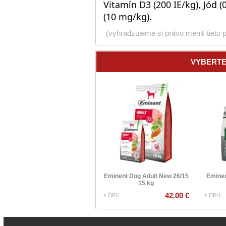
Vitamín D3 (200 IE/kg), Jód 
(10 mg/kg).
(vyhradzujeme si právo meniť tieto 
VYBERTE
Eminent Dog Adult New 26/15
Eminen
15 kg
42.00 €
s DPH
s DPH