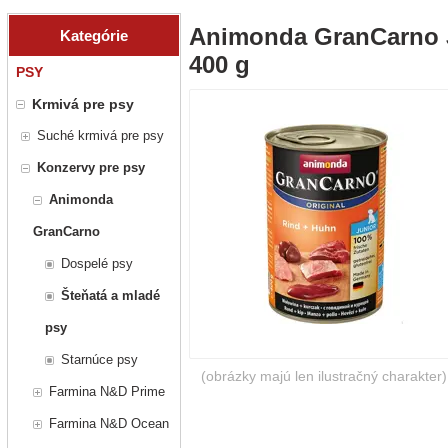
Animonda GranCarno J
Kategórie
400 g
PSY
Krmivá pre psy
Suché krmivá pre psy
Konzervy pre psy
Animonda
GranCarno
Dospelé psy
Šteňatá a mladé
psy
Starnúce psy
(obrázky majú len ilustračný charakter)
Farmina N&D Prime
Farmina N&D Ocean