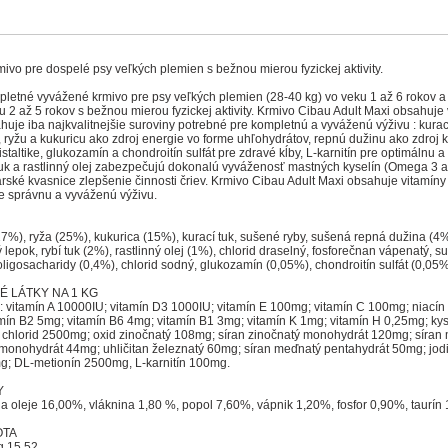
vo pre dospelé psy veľkých plemien s bežnou mierou fyzickej aktivity.
pletné vyvážené krmivo pre psy veľkých plemien (28-40 kg) vo veku 1 až 6 rokov a
u 2 až 5 rokov s bežnou mierou fyzickej aktivity. Krmivo Cibau Adult Maxi obsahuje
huje iba najkvalitnejšie suroviny potrebné pre kompletnú a vyváženú výživu : kura
y, ryžu a kukuricu ako zdroj energie vo forme uhľohydrátov, repnú dužinu ako zdroj kv
taltike, glukozamín a chondroitín sulfát pre zdravé kĺby, L-karnitín pre optimálnu
tuk a rastlinný olej zabezpečujú dokonalú vyváženosť mastných kyselín (Omega 3 a
rské kvasnice zlepšenie činnosti čriev. Krmivo Cibau Adult Maxi obsahuje vitamíny
re správnu a vyváženú výživu.
%), ryža (25%), kukurica (15%), kurací tuk, sušené ryby, sušená repná dužina (4
 lepok, rybí tuk (2%), rastlinný olej (1%), chlorid draselný, fosforečnan vápenatý, 
oligosacharidy (0,4%), chlorid sodný, glukozamín (0,05%), chondroitín sulfát (0,05%
 LÁTKY NA 1 KG
: vitamín A 10000IU; vitamín D3 1000IU; vitamín E 100mg; vitamín C 100mg; niacín
ín B2 5mg; vitamín B6 4mg; vitamín B1 3mg; vitamín K 1mg; vitamín H 0,25mg; kys
ín chlorid 2500mg; oxid zinočnatý 108mg; síran zinočnatý monohydrát 120mg; síra
 monohydrát 44mg; uhličitan železnatý 60mg; síran meďnatý pentahydrát 50mg; jo
mg; DL-metionín 2500mg, L-karnitín 100mg.
Y
 a oleje 16,00%, vláknina 1,80 %, popol 7,60%, vápnik 1,20%, fosfor 0,90%, taurín
OTA
g 15,52