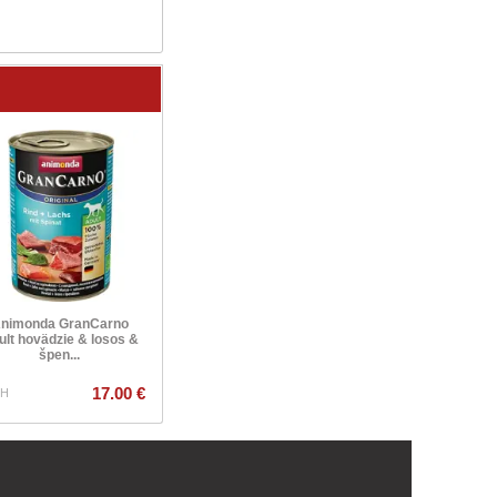
Calibra Vet Diet Dog Joint
Calibra Vet Diet 
& Mobility 2 kg
konzerva 4
nimonda GranCarno
ult hovädzie & losos &
špen...
17.00 €
21.80 €
PH
s DPH
s DPH