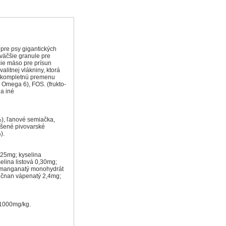
 pre psy gigantických
 väčšie granule pre
cie mäso pre prísun
alitnej vlákniny, ktorá
 a kompletnú premenu
 Omega 6), FOS. (frukto-
 a iné
%), ľanové semiačka,
sušené pivovarské
).
 25mg; kyselina
elina listová 0,30mg;
n manganatý monohydrát
dičnan vápenatý 2,4mg;
 1000mg/kg.