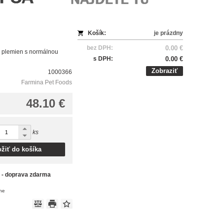
Košík:
je prázdny
bez DPH:
0.00 €
h plemien s normálnou
s DPH:
0.00 €
Zobraziť
1000366
Farmina Pet Foods
48.10 €
ks
ožiť do košíka
 - doprava zdarma
ene