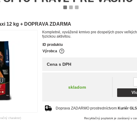
1
2
3
Maxi 12 kg + DOPRAVA ZDARMA
Kompletné, vyvážené krmivo pre dospelých psov veľkýc
fyzickou aktivitou.
ID produktu
Výrobca
Cena s DPH
skladom
Vl
Doprava ZADARMO prostredníctvom
Kuriér GLS
tračný charakter)
Recyklačný poplatok je zarátaný v c