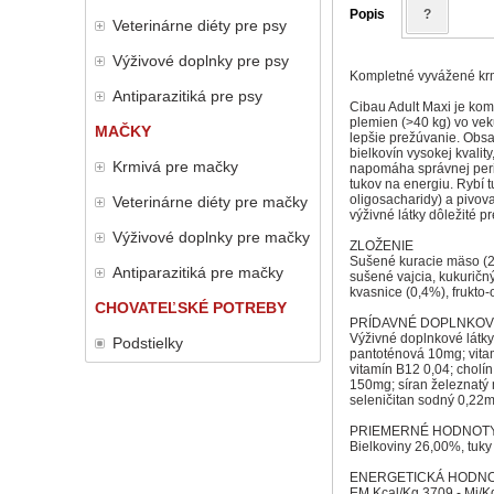
Popis
?
Veterinárne diéty pre psy
Výživové doplnky pre psy
Kompletné vyvážené krmi
Antiparazitiká pre psy
Cibau Adult Maxi je kom
plemien (>40 kg) vo vek
MAČKY
lepšie prežúvanie. Obsa
bielkovín vysokej kvalit
Krmivá pre mačky
napomáha správnej peris
tukov na energiu. Rybí 
oligosacharidy) a pivova
Veterinárne diéty pre mačky
výživné látky dôležité p
Výživové doplnky pre mačky
ZLOŽENIE
Sušené kuracie mäso (27
Antiparazitiká pre mačky
sušené vajcia, kukuričný
kvasnice (0,4%), frukto-
CHOVATEĽSKÉ POTREBY
PRÍDAVNÉ DOPLNKOVÉ
Výživné doplnkové látky
Podstielky
pantoténová 10mg; vitam
vitamín B12 0,04; chol
150mg; síran železnatý
seleničitan sodný 0,22
PRIEMERNÉ HODNOT
Bielkoviny 26,00%, tuky
ENERGETICKÁ HODN
EM Kcal/Kg 3709 - Mj/K