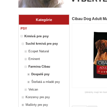
Cibau Dog Adult 
Kategórie
PSY
Krmivá pre psy
Suché krmivá pre psy
Ecopet Natural
Eminent
Farmina Cibau
Dospelé psy
Šteňatá a mladé psy
Vetcan
(obrázky majú len ilus
Konzervy pre psy
Maškrty pre psy