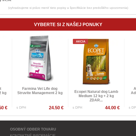
(vyhradzujeme si právo meniť tieto popisy a špecifikácie bez predošlého upozornenia)
VYBERTE SI Z NAŠEJ PONUKY
AKCIA
t
Farmina Vet Life dog
A
Ecopet Natural dog Lamb
2 kg
Struvite Management 2 kg
Ad
Medium 12 kg + 2 kg
ZDAR...
50 €
24.50 €
44.00 €
s DPH
s DPH
s D
OSOBNÝ ODBER TOVARU
KONTAKTNÉ INFORMÁCIE