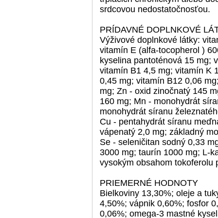
srdcovou nedostatočnosťou.
PRÍDAVNÉ DOPLNKOVÉ LÁT
Výživové doplnkové látky: vit
vitamín E (alfa-tocopherol ) 6
kyselina pantoténová 15 mg; v
vitamín B1 4,5 mg; vitamín K 1
0,45 mg; vitamín B12 0,06 mg;
mg; Zn - oxid zinočnatý 145 
160 mg; Mn - monohydrát sír
monohydrát síranu železnatého
Cu - pentahydrát síranu meďn
vápenatý 2,0 mg; základný mo
Se - seleničitan sodný 0,33 m
3000 mg; taurín 1000 mg; L-kar
vysokým obsahom tokoferolu 
PRIEMERNÉ HODNOTY
Bielkoviny 13,30%; oleje a tu
4,50%; vápnik 0,60%; fosfor 0
0,06%; omega-3 mastné kysel