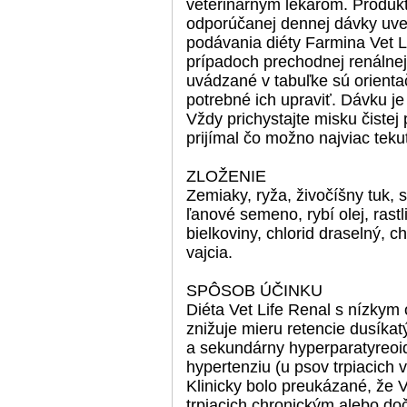
veterinárnym lekárom. Produkt
odporúčanej dennej dávky uve
podávania diéty Farmina Vet Li
prípadoch prechodnej renálnej
uvádzané v tabuľke sú orientač
potrebné ich upraviť. Dávku je
Vždy prichystajte misku čistej 
prijímal čo možno najviac tekut
ZLOŽENIE
Zemiaky, ryža, živočíšny tuk, s
ľanové semeno, rybí olej, rast
bielkoviny, chlorid draselný, c
vajcia.
SPÔSOB ÚČINKU
Diéta Vet Life Renal s nízkym
znižuje mieru retencie dusíkat
a sekundárny hyperparatyreo
hypertenziu (u psov trpiacich
Klinicky bolo preukázané, že V
trpiacich chronickým alebo do