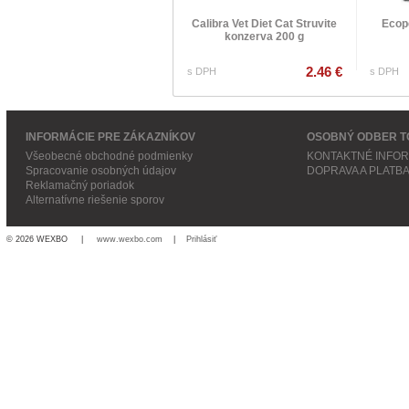
Calibra Vet Diet Cat Struvite
Ecop
konzerva 200 g
2.46 €
s DPH
s DPH
INFORMÁCIE PRE ZÁKAZNÍKOV
OSOBNÝ ODBER T
Všeobecné obchodné podmienky
KONTAKTNÉ INFO
Spracovanie osobných údajov
DOPRAVA A PLATB
Reklamačný poriadok
Alternatívne riešenie sporov
© 2026 WEXBO |
www.wexbo.com
|
Prihlásiť