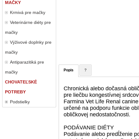
MAČKY
Krmivá pre mačky
Veterinárne diéty pre
mačky
Výživové doplnky pre
mačky
Antiparazitiká pre
Popis
?
mačky
CHOVATEĽSKÉ
Chronická alebo dočasná obli
POTREBY
pre liečbu kongestívnej srdcov
Farmina Vet Life Renal canine
Podstielky
určené na podporu funkcie obl
obličkovej nedostatočnosti.
PODÁVANIE DIÉTY
Podávanie alebo predĺženie p