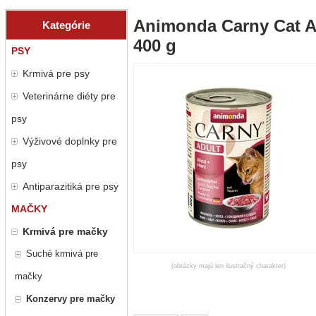
Animonda Carny Cat Ad
Kategórie
400 g
PSY
Krmivá pre psy
Veterinárne diéty pre
psy
Výživové doplnky pre
psy
Antiparazitiká pre psy
MAČKY
Krmivá pre mačky
Suché krmivá pre
(obrázky majú len ilustračný charakter)
mačky
Konzervy pre mačky