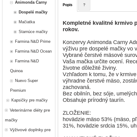
Animonda Carny
Popis
?
Dospelé mačky
Mačiatka
Kompletné kvalitné krmivo 
rokov.
Starnúce mačky
Farmina N&D Prime
Konzervy Animonda Carny Adul
výživu pre dospelé mačky vo v
Farmina N&D Ocean
Vybrané čerstvé mäsové surov
Vaša mačka určite ocení. Re
Farmina N&D
životne dôležité živiny.
Quinoa
Vzhľadom k tomu, že v krmiv
výhradne čerstvé mäso, zostá
Nuevo Super
zachovaná.
Premium
Bez obilnín, bez sóje, umelých
Obsahuje prírodný taurín.
Kapsičky pre mačky
Veterinárne diéty pre
ZLOŽENIE:
hovädzie mäso 53% (mäso, pľú
mačky
31%, hovädzie srdcia 15%, uhl
Výživové doplnky pre