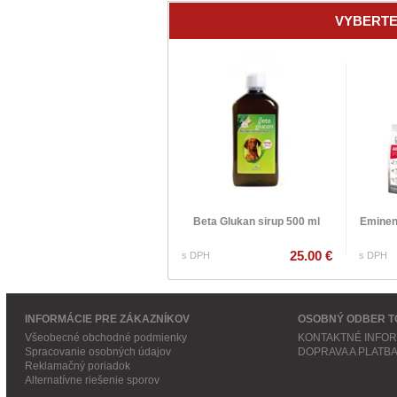
VYBERTE
Beta Glukan sirup 500 ml
Eminen
25.00 €
s DPH
s DPH
INFORMÁCIE PRE ZÁKAZNÍKOV
OSOBNÝ ODBER T
Všeobecné obchodné podmienky
KONTAKTNÉ INFO
Spracovanie osobných údajov
DOPRAVA A PLATB
Reklamačný poriadok
Alternatívne riešenie sporov