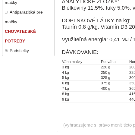
ANALYTICKÉ ZLOŽKY:
mačky
Bielkoviny 11,5%, tuky 5,0%, 
Antiparazitiká pre
DOPLNKOVÉ LÁTKY na kg:
mačky
Taurín 0,8 g/kg, Vitamín D3 2
CHOVATEĽSKÉ
Využiteľná energia: 0,41 MJ /
POTREBY
Podstielky
DÁVKOVANIE:
Váha mačky
Podváha
No
3 kg
220 g
200
4 kg
250 g
225
5 kg
325 g
300
6 kg
375 g
350
7 kg
400 g
365
8 kg
415
9 kg
440
(vyhradzujeme si právo meniť tieto 