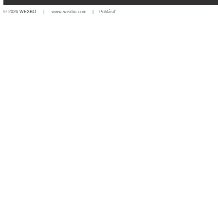
© 2026 WEXBO |
www.wexbo.com
|
Prihlásiť