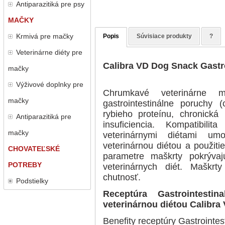
Antiparazitiká pre psy
MAČKY
Krmivá pre mačky
Popis
Súvisiace produkty
?
Veterinárne diéty pre
Calibra VD Dog Snack Gastro
mačky
Výživové doplnky pre
Chrumkavé veterinárne ma
mačky
gastrointestinálne poruchy (
rybieho proteínu, chronická 
Antiparazitiká pre
insuficiencia. Kompatibili
mačky
veterinárnymi diétami um
veterinárnou diétou a použit
CHOVATEĽSKÉ
parametre maškrty pokrývajú
POTREBY
veterinárnych diét. Maškr
chutnosť.
Podstielky
Receptúra Gastrointesti
veterinárnou diétou Calibra
Benefity receptúry Gastrointe