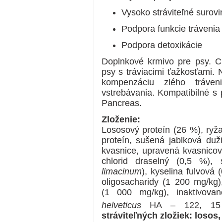
Vysoko stráviteľné surovi
Podpora funkcie trávenia
Podpora detoxikácie
Doplnkové krmivo pre psy. 
psy s tráviacimi ťažkosťami.
kompenzáciu zlého tráven
vstrebávania. Kompatibilné s
Pancreas.
Zloženie:
Lososový proteín (26 %), ryž
proteín, sušená jablková duž
kvasnice, upravená kvasnicov
chlorid draselný (0,5 %)
limacinum
), kyselina fulvová 
oligosacharidy (1 200 mg/kg
(1 000 mg/kg), inaktivovan
helveticus
HA – 122, 15
stráviteľných zložiek: losos,