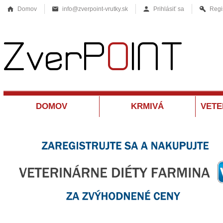
Domov
info@zverpoint-vrutky.sk
Prihlásiť sa
Regi
DOMOV
KRMIVÁ