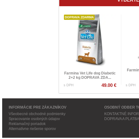
DOPRAVA ZDARMA
Farmin
Farmina Vet Life dog Diabetic
2+2 kg DOPRAVA ZDA...
49.00 €
s DPH
s DPH
INFORMÁCIE PRE ZÁKAZNÍKOV
OSOBNÝ ODBER T
Všeobecné obchodné podmienky
KONTAKTNÉ INFO
Spracovanie osobných údajov
DOPRAVA A PLATB
Reklamačný poriadok
Alternatívne riešenie sporov