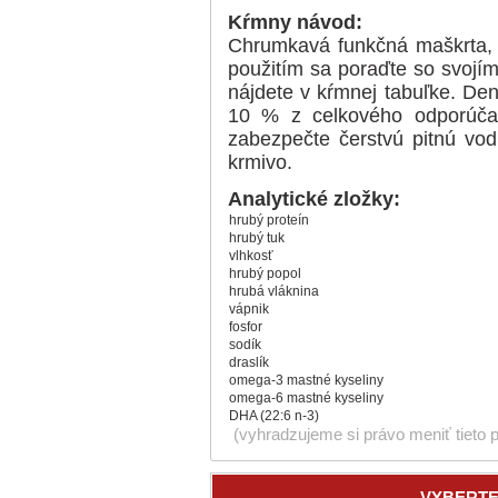
Kŕmny návod:
Chrumkavá funkčná maškrta,
použitím sa poraďte so svoj
nájdete v kŕmnej tabuľke. De
10 % z celkového odporúčan
zabezpečte čerstvú pitnú vo
krmivo.
Analytické zložky:
hrubý proteín
hrubý tuk
vlhkosť
hrubý popol
hrubá vláknina
vápnik
fosfor
sodík
draslík
omega-3 mastné kyseliny
omega-6 mastné kyseliny
DHA (22:6 n-3)
(vyhradzujeme si právo meniť tieto 
VYBERTE