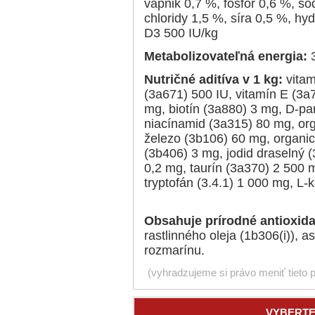
vápnik 0,7 %, fosfor 0,6 %, so
chloridy 1,5 %, síra 0,5 %, hy
D3 500 IU/kg
Metabolizovateľná energia:
3
Nutričné aditíva v 1 kg:
vitam
(3a671) 500 IU, vitamín E (3a
mg, biotín (3a880) 3 mg, D-pa
niacínamid (3a315) 80 mg, or
železo (3b106) 60 mg, organi
(3b406) 3 mg, jodid draselný 
0,2 mg, taurín (3a370) 2 500 
tryptofán (3.4.1) 1 000 mg, L-
Obsahuje prírodné antioxid
rastlinného oleja (1b306(i)), a
rozmarínu.
(vyhradzujeme si právo meniť tieto 
VYBERTE