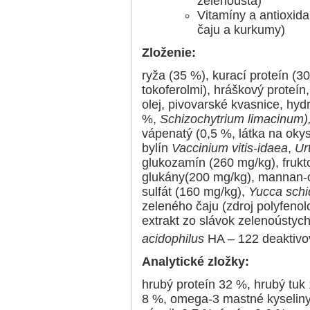
zelenoústa)
Vitamíny a antioxida
čaju a kurkumy)
Zloženie:
ryža (35 %), kurací proteín (3
tokoferolmi), hráškový proteín
olej, pivovarské kvasnice, hyd
%,
Schizochytrium limacinum)
vápenatý (0,5 %, látka na ok
bylín
Vaccinium vitis-idaea
,
Ur
glukozamín (260 mg/kg), frukt
glukány(200 mg/kg), mannan-o
sulfát (160 mg/kg),
Yucca schi
zeleného čaju (zdroj polyfeno
extrakt zo slávok zelenoústyc
acidophilus
HA – 122 deaktivo
Analytické zložky:
hrubý proteín 32 %, hrubý tuk
8 %, omega-3 mastné kyseliny