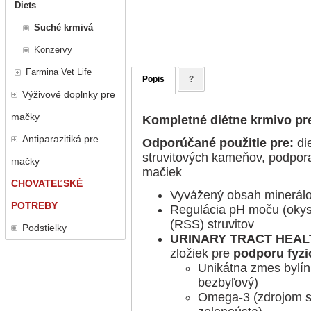
Diets
Suché krmivá
Konzervy
Farmina Vet Life
Popis
?
Výživové doplnky pre
mačky
Kompletné diétne krmivo p
Antiparazitiká pre
Odporúčané použitie pre:
di
struvitových kameňov, podpor
mačky
mačiek
CHOVATEĽSKÉ
Vyvážený obsah minerálo
POTREBY
Regulácia pH moču (okysľ
(RSS) struvitov
Podstielky
URINARY TRACT HEA
zložiek pre
podporu fyzi
Unikátna zmes bylín
bezbyľový)
Omega-3 (zdrojom sú