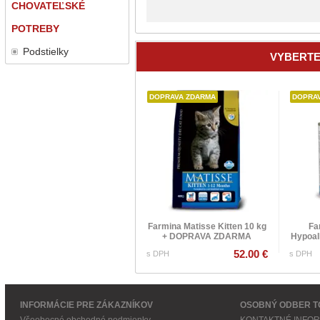
CHOVATEĽSKÉ
POTREBY
Podstielky
VYBERTE
DOPRAVA ZDARMA
DOPRA
Farmina Matisse Kitten 10 kg
Fa
+ DOPRAVA ZDARMA
Hypoall
52.00 €
s DPH
s DPH
INFORMÁCIE PRE ZÁKAZNÍKOV
OSOBNÝ ODBER T
Všeobecné obchodné podmienky
KONTAKTNÉ INFO