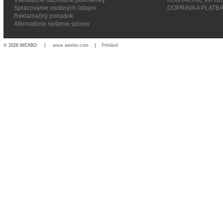
Spracovanie osobných údajov
DOPRAVA A PLATB
Reklamačný poriadok
Alternatívne riešenie sporov
© 2026 WEXBO |
www.wexbo.com
|
Prihlásiť