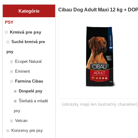
Cibau Dog Adult Maxi 12 kg + 
Kategórie
PSY
Krmivá pre psy
Suché krmivá pre
psy
Ecopet Natural
Eminent
Farmina Cibau
Dospelé psy
Šteňatá a mladé
(obrázky majú len ilustračný charakter)
psy
Vetcan
Konzervy pre psy