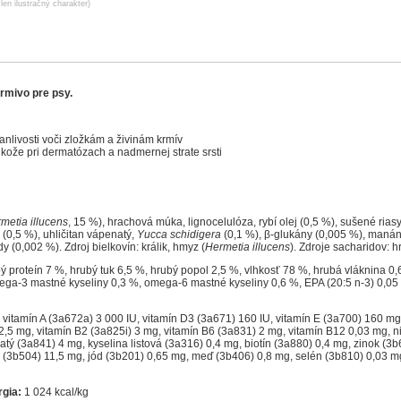
len ilustračný charakter)
rmivo pre psy.
nlivosti voči zložkám a živinám krmív
kože pri dermatózach a nadmernej strate srsti
metia illucens
, 15 %), hrachová múka, lignocelulóza, rybí olej (0,5 %), sušené rias
 (0,5 %), uhličitan vápenatý,
Yucca schidigera
(0,1 %), β-glukány (0,005 %), manán
y (0,002 %). Zdroj bielkovín: králik, hmyz (
Hermetia illucens
). Zdroje sacharidov: 
 proteín 7 %, hrubý tuk 6,5 %, hrubý popol 2,5 %, vlhkosť 78 %, hrubá vláknina 0,6
ega-3 mastné kyseliny 0,3 %, omega-6 mastné kyseliny 0,6 %, EPA (20:5 n-3) 0,05
vitamín A (3a672a) 3 000 IU, vitamín D3 (3a671) 160 IU, vitamín E (3a700) 160 mg
2,5 mg, vitamín B2 (3a825i) 3 mg, vitamín B6 (3a831) 2 mg, vitamín B12 0,03 mg, 
tý (3a841) 4 mg, kyselina listová (3a316) 0,4 mg, biotín (3a880) 0,4 mg, zinok (3
3b504) 11,5 mg, jód (3b201) 0,65 mg, meď (3b406) 0,8 mg, selén (3b810) 0,03 mg,
gia:
1 024 kcal/kg