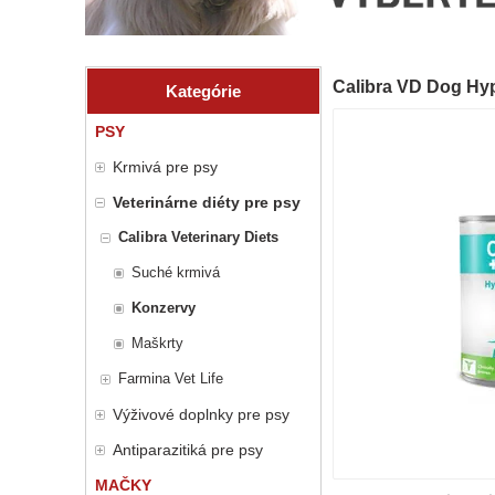
Calibra VD Dog Hyp
Kategórie
PSY
Krmivá pre psy
Veterinárne diéty pre psy
Calibra Veterinary Diets
Suché krmivá
Konzervy
Maškrty
Farmina Vet Life
Výživové doplnky pre psy
Antiparazitiká pre psy
MAČKY