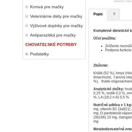
(obrázky majú 
Krmivá pre mačky
Popis
?
Veterinárne diéty pre mačky
Výživové doplnky pre mačky
Kompletné dietetické k
Antiparazitiká pre mačky
Účel použitia
:
CHOVATEĽSKÉ POTREBY
Zníženie neznáša
Podpora funkcie 
Podstielky
Zloženi
e
:
Králik (52 %), hmyz (
Her
limacinum),
l’anový olej
%), frukto-oligosacharid
Analytické zložky:
hrubý
0,25 %, sodík 0,3 %, om
%, LA (18:2 n-6) 0,5 %
Nutričné aditíva v 1 kg:
mg, vitamín B1 (3a821) 
mg, D-pantotenát vápena
(3b106) 10 mg, mangán (
mg
Metabolizovateľná ener