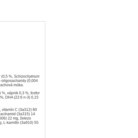
y (0,5 %,
Schizochytrium
-oligosacharidy (0,004
hrachová múka.
 %, vápnik 0,3 %, fosfor
 %, DHA (22:6 n-3) 0,15
, vitamín C (3a312) 80
niacínamid (3a315) 14
b606) 22 mg, železo
 L-karnitín (3a910) 55