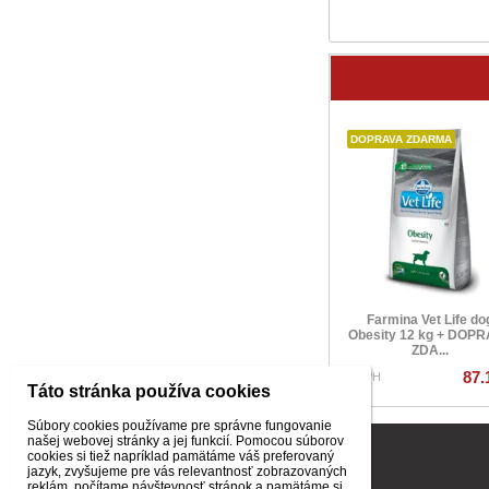
DOPRAVA ZDARMA
Farmina Vet Life do
Obesity 12 kg + DOP
ZDA...
87.
s DPH
Táto stránka používa cookies
Súbory cookies používame pre správne fungovanie
našej webovej stránky a jej funkcií. Pomocou súborov
INFORMÁCIE PRE ZÁKAZNÍKOV
cookies si tiež napríklad pamätáme váš preferovaný
jazyk, zvyšujeme pre vás relevantnosť zobrazovaných
Všeobecné obchodné podmienky
reklám, počítame návštevnosť stránok a pamätáme si