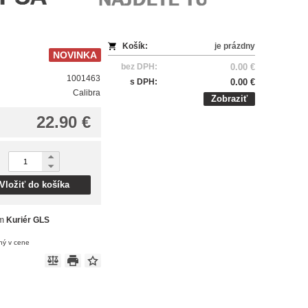
Košík:
je prázdny
NOVINKA
bez DPH:
0.00 €
1001463
s DPH:
0.00 €
Calibra
Zobraziť
22.90 €
Vložiť do košíka
om
Kuriér GLS
ný v cene