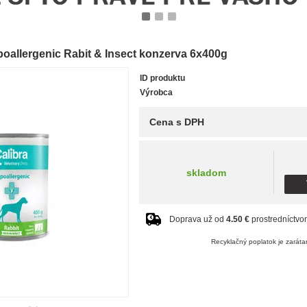
1
2
3
oallergenic Rabit & Insect konzerva 6x400g
ID produktu
Výrobca
Cena s DPH
skladom
Doprava už od
4.50 €
prostredníctv
Recyklačný poplatok je zaráta