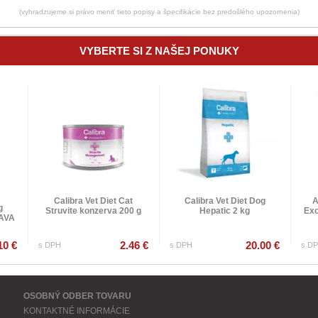
(vyhradzujeme si právo meniť tieto popisy a špecifikácie bez predošlého upozornenia)
VYBERTE SI Z NAŠEJ PONUKY
Calibra Vet Diet Cat
Calibra Vet Diet Dog
A
g
Struvite konzerva 200 g
Hepatic 2 kg
Exo
RAVA
10 €
2.46 €
20.00 €
s DPH
s DPH
s D
OSOBNÝ ODBER TOVARU
KONTAKTNÉ INFORMÁCIE