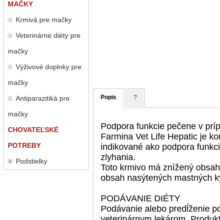
MAČKY
Krmivá pre mačky
Veterinárne diéty pre
mačky
Výživové doplnky pre
mačky
Popis
?
Antiparazitiká pre
mačky
Podpora funkcie pečene v príp
CHOVATEĽSKÉ
Farmina Vet Life Hepatic je k
POTREBY
indikované ako podpora funkc
zlyhania.
Podstielky
Toto krmivo má znížený obsah 
obsah nasýtených mastných kys
PODÁVANIE DIÉTY
Podávanie alebo predĺženie p
veterinárnym lekárom. Produkt