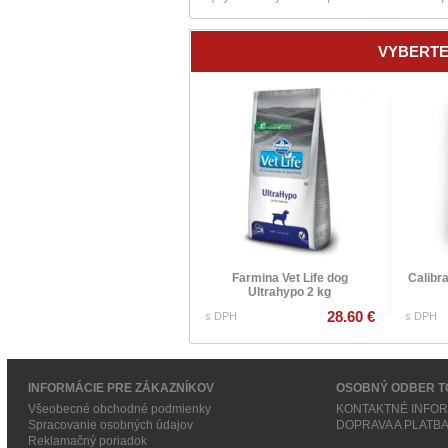
VYBERTE
Farmina Vet Life dog
Calibra
Ultrahypo 2 kg
28.60 €
s DPH
s DPH
INFORMÁCIE PRE ZÁKAZNÍKOV
OSOBNÝ ODBER T
Všeobecné obchodné podmienky
KONTAKTNÉ INFO
Spracovanie osobných údajov
DOPRAVA A PLATB
Reklamačný poriadok