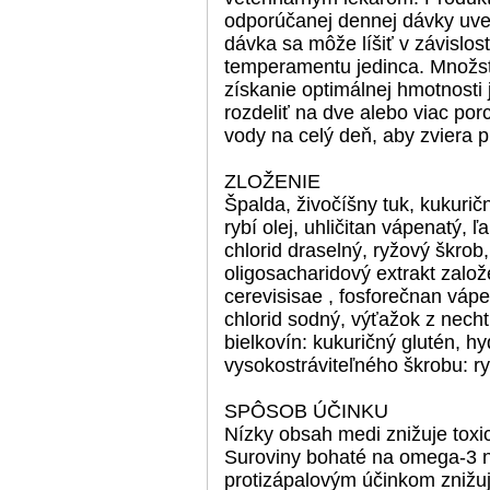
odporúčanej dennej dávky uve
dávka sa môže líšiť v závislos
temperamentu jedinca. Množst
získanie optimálnej hmotnosti 
rozdeliť na dve alebo viac porci
vody na celý deň, aby zviera p
ZLOŽENIE
Špalda, živočíšny tuk, kukurič
rybí olej, uhličitan vápenatý,
chlorid draselný, ryžový škrob
oligosacharidový extrakt zal
cerevisisae , fosforečnan váp
chlorid sodný, výťažok z nechtí
bielkovín: kukuričný glutén, hy
vysokostráviteľného škrobu: r
SPÔSOB ÚČINKU
Nízky obsah medi znižuje toxi
Suroviny bohaté na omega-3 
protizápalovým účinkom znižu