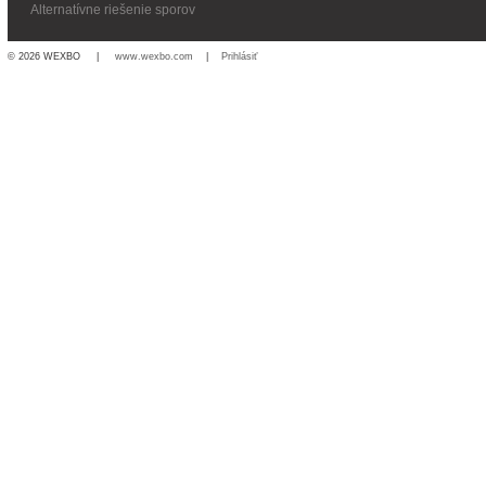
Alternatívne riešenie sporov
© 2026 WEXBO |
www.wexbo.com
|
Prihlásiť