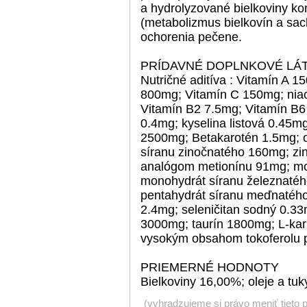
a hydrolyzované bielkoviny k
(metabolizmus bielkovín a sac
ochorenia pečene.
PRÍDAVNÉ DOPLNKOVÉ LÁT
Nutričné aditíva : Vitamín A 
800mg; Vitamín C 150mg; niac
Vitamín B2 7.5mg; Vitamín B6
0.4mg; kyselina listová 0.45mg
2500mg; Betakarotén 1.5mg; 
síranu zinočnatého 160mg; zi
analógom metionínu 91mg; mo
monohydrát síranu železnatéh
pentahydrát síranu meďnatého
2.4mg; seleničitan sodný 0.3
3000mg; taurín 1800mg; L-karn
vysokým obsahom tokoferolu 
PRIEMERNÉ HODNOTY
Bielkoviny 16,00%; oleje a tu
(vyhradzujeme si právo meniť tieto 