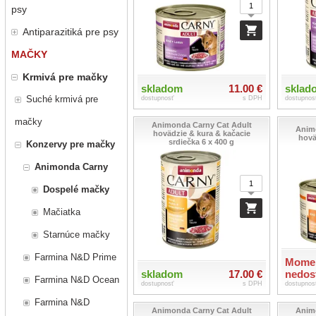
psy
Antiparazitiká pre psy
MAČKY
Krmivá pre mačky
skladom
11.00 €
sklad
Suché krmivá pre
dostupnosť
s DPH
dostupnos
mačky
Animonda Carny Cat Adult
Anim
hovädzie & kura & kačacie
hovä
srdiečka 6 x 400 g
Konzervy pre mačky
Animonda Carny
Dospelé mačky
Mačiatka
Starnúce mačky
Farmina N&D Prime
Momen
skladom
17.00 €
nedos
Farmina N&D Ocean
dostupnosť
s DPH
dostupnos
Farmina N&D
Animonda Carny Cat Adult
Anim