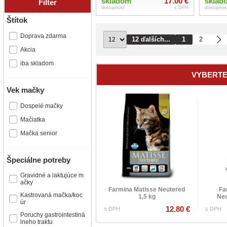
skladom
17.00 €
sklad
Filter
dostupnosť
s DPH
dostupnos
Štítok
Doprava zdarma
12 ďalších...
1
2
Akcia
iba skladom
VYBERTE
Vek mačky
Dospelé mačky
Mačiatka
Mačka senior
Špeciálne potreby
Gravidné a laktujúce m
ačky
Farmina Matisse Neutered
Fa
Kastrovaná mačka/koc
1,5 kg
Neu
úr
12.80 €
s DPH
s DPH
Poruchy gastrointestiná
lneho traktu