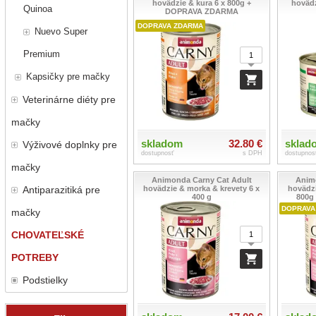
hovädzie & kura 6 x 800g +
hovädz
Quinoa
DOPRAVA ZDARMA
DOPRAVA ZDARMA
Nuevo Super
Premium
Kapsičky pre mačky
Veterinárne diéty pre
mačky
sklad
skladom
32.80 €
Výživové doplnky pre
dostupnos
dostupnosť
s DPH
mačky
Animonda Carny Cat Adult
Anim
Antiparazitiká pre
hovädzie & morka & krevety 6 x
hovädzi
400 g
800g
DOPRAVA
mačky
CHOVATEĽSKÉ
POTREBY
Podstielky