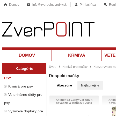
Domov
info@zverpoint-vrutky.sk
Prihlásiť sa
Regi
DOMOV
KRMIVÁ
Úvod
/
Krmivá pre mačky
/
Konzervy pre m
Kategórie
Dospelé mačky
PSY
Abecedné
Najlacnejšie
Krmivá pre psy
Veterinárne diéty pre
Animonda Carny Cat Adult
Anim
psy
hovädzie & jahňa 6 x 200 g
hoväd
Výživové doplnky pre