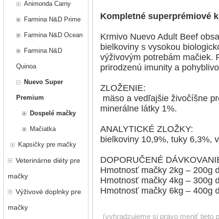
Animonda Carny
Kompletné superprémiové k
Farmina N&D Prime
Farmina N&D Ocean
Krmivo Nuevo Adult Beef obsah
bielkoviny s vysokou biologic
Farmina N&D
výživovým potrebám mačiek. P
Quinoa
prirodzenú imunity a pohybliv
Nuevo Super
ZLOŽENIE:
mäso a vedľajšie živočíšne p
Premium
minerálne látky 1%.
Dospelé mačky
ANALYTICKÉ ZLOŽKY:
Mačiatka
bielkoviny 10,9%, tuky 6,3%, 
Kapsičky pre mačky
DOPORUČENÉ DÁVKOVANI
Veterinárne diéty pre
Hmotnosť mačky 2kg – 200g 
mačky
Hmotnosť mačky 4kg – 300g 
Hmotnosť mačky 6kg – 400g 
Výživové doplnky pre
mačky
(vyhradzujeme si právo meniť tieto 