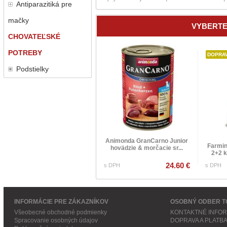
Antiparazitiká pre
mačky
VYBERTE
CHOVATEĽSKÉ
POTREBY
DOPRA
Podstielky
Animonda GranCarno Junior
Farmin
hovädzie & morčacie sr...
2+2 
24.60 €
s DPH
s DPH
INFORMÁCIE PRE ZÁKAZNÍKOV
OSOBNÝ ODBER T
Všeobecné obchodné podmienky
KONTAKTNÉ INFO
Spracovanie osobných údajov
DOPRAVA A PLATB