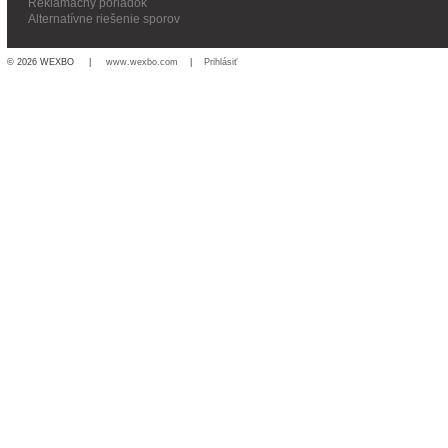
Reklamačný poriadok
Alternatívne riešenie sporov
© 2026 WEXBO |
www.wexbo.com
|
Prihlásiť