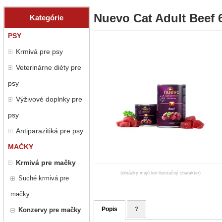
Nuevo Cat Adult Beef 6
Kategórie
PSY
Krmivá pre psy
Veterinárne diéty pre
psy
Výživové doplnky pre
psy
Antiparazitiká pre psy
MAČKY
Krmivá pre mačky
(obrázky majú len ilustračný charakter)
Suché krmivá pre
mačky
Popis
?
Konzervy pre mačky