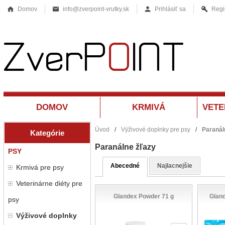
Domov
info@zverpoint-vrutky.sk
Prihlásiť sa
Regi
DOMOV
KRMIVÁ
Úvod
/
Výživové doplnky pre psy
/
Paranál
Kategórie
Paranálne žľazy
PSY
Abecedné
Najlacnejšie
Krmivá pre psy
Veterinárne diéty pre
Glandex Powder 71 g
Glan
psy
Výživové doplnky