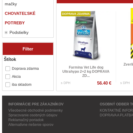
mačky
CHOVATEĽSKÉ
DOPRAVA ZDARMA
POTREBY
Podstielky
Filter
Štítok
Zverl
Farmina Vet Life dog
Doprava zdarma
Ultrahypo 2+2 kg DOPRAVA
ZD...
Akcia
56.40 €
s DPH
s DPH
iba skladom
INFORMÁCIE PRE ZÁKAZNÍKOV
OSOBNÝ ODBER T
Všeobecné obchodné podmienky
KONTAKTNÉ INFO
Spracovanie osobných údajov
DOPRAVA A PLATB
Reklamačný poriadok
Alternatívne riešenie sporov