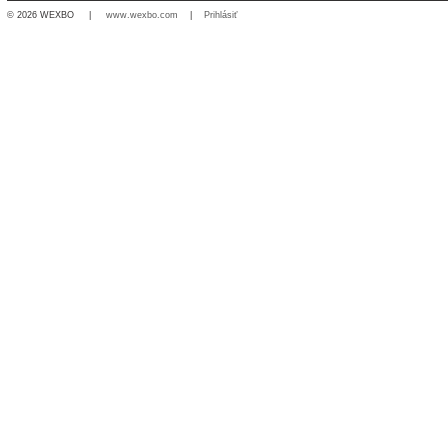
© 2026 WEXBO |
www.wexbo.com
|
Prihlásiť