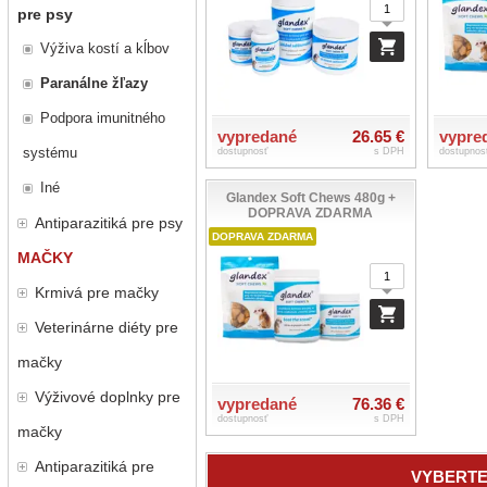
pre psy
Výživa kostí a kĺbov
Paranálne žľazy
Podpora imunitného
vypredané
26.65 €
vypre
systému
dostupnosť
s DPH
dostupnos
Iné
Glandex Soft Chews 480g +
DOPRAVA ZDARMA
Antiparazitiká pre psy
DOPRAVA ZDARMA
MAČKY
Krmivá pre mačky
Veterinárne diéty pre
mačky
Výživové doplnky pre
vypredané
76.36 €
dostupnosť
s DPH
mačky
Antiparazitiká pre
VYBERTE