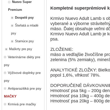
Nuevo Super
Kompletné superprémiové kr
Premium
Dospelé psy
Krmivo Nuevo Adult Lamb s ob
vyberané a výborne stráviteľný
Šteňatá a mladé
mäso. Ďalej obsahuje veľmi d
psy
Krmivo Nuevo Adult Lamb je k
psa.
Starnúce psy
ZLOŽENIE:
Maškrty pre psy
mäso a vedľajšie živočíšne pr
Veterinárne diéty pre
zelenina (5% zemiaky), minerá
psy
ANALYTICKÉ ZLOŽKY: Bielkovi
Výživové doplnky pre
popol 1,6%, vlhkosť 78%.
psy
DOPORUČENÉ DÁVKOVANI
Antiparazitiká pre psy
Hmotnosť psa 5kg – 200g de
Hmotnosť psa 10kg – 400g d
MAČKY
Hmotnosť psa 20kg – 800g d
Krmivá pre mačky