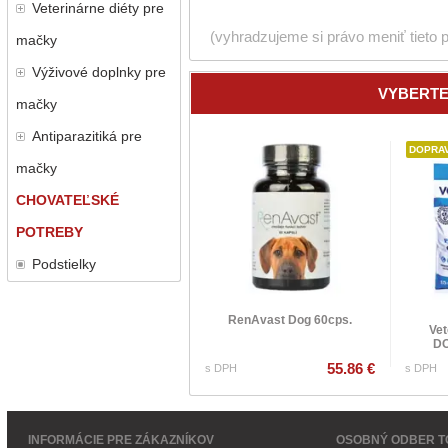
Veterinárne diéty pre
(vyhradzujeme si právo meniť tieto 
mačky
Výživové doplnky pre
VYBERTE
mačky
Antiparazitiká pre
DOPRA
mačky
CHOVATEĽSKÉ
POTREBY
Podstielky
RenAvast Dog 60cps.
Vet
D
55.86 €
s DPH
s DPH
INFORMÁCIE PRE ZÁKAZNÍKOV
OSOBNÝ ODBER T