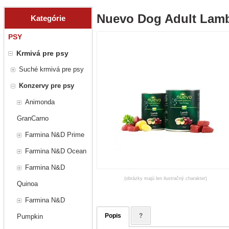
Nuevo Dog Adult Lamb
Kategórie
PSY
Krmivá pre psy
Suché krmivá pre psy
Konzervy pre psy
Animonda
GranCarno
Farmina N&D Prime
Farmina N&D Ocean
Farmina N&D
(obrázky majú len ilustračný charakter)
Quinoa
Farmina N&D
Popis
?
Pumpkin