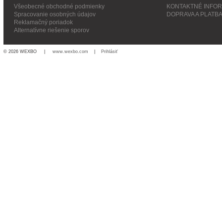
Všeobecné obchodné podmienky
KONTAKTNÉ INFO
Spracovanie osobných údajov
DOPRAVA A PLATB
Reklamačný poriadok
Alternatívne riešenie sporov
© 2026 WEXBO |
www.wexbo.com
|
Prihlásiť