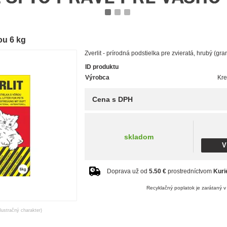
1
2
3
ou 6 kg
Zverlit - prírodná podstielka pre zvieratá, hrubý (gr
ID produktu
Výrobca
Kre
Cena s DPH
skladom
V
Doprava už od
5.50 €
prostredníctvom
Kuri
Recyklačný poplatok je zarátaný 
ilustračný charakter)