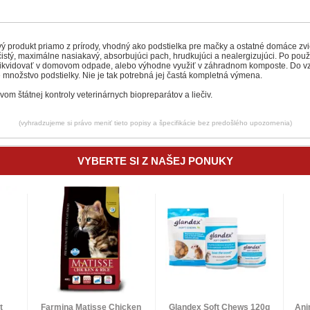
tový produkt priamo z prírody, vhodný ako podstielka pre mačky a ostatné domáce zvi
stý, maximálne nasiakavý, absorbujúci pach, hrudkujúci a nealergizujúci. Po použit
 likvidovať v domovom odpade, alebo výhodne využiť v záhradnom komposte. Do vz
 množstvo podstielky. Nie je tak potrebná jej častá kompletná výmena.
om štátnej kontroly veterinárnych biopreparátov a liečiv.
(vyhradzujeme si právo meniť tieto popisy a špecifikácie bez predošlého upozornenia)
VYBERTE SI Z NAŠEJ PONUKY
t
Farmina Matisse Chicken
Glandex Soft Chews 120g
Ani