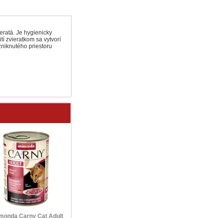
eratá. Je hygienicky
í zvieratkom sa vytvorí
niknutého priestoru
DOPRAVA ZDARMA
Calibra Vet Diet 
Vetcan Junior Large Breed
konzerva 4
10 kg + DOPRAVA
ZDARMA
monda Carny Cat Adult