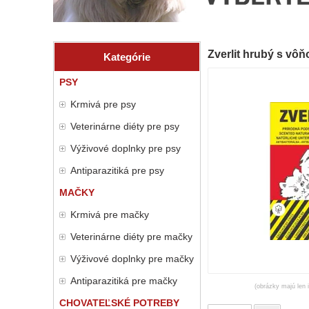
Zverlit hrubý s vôň
Kategórie
PSY
Krmivá pre psy
Veterinárne diéty pre psy
Výživové doplnky pre psy
Antiparazitiká pre psy
MAČKY
Krmivá pre mačky
Veterinárne diéty pre mačky
Výživové doplnky pre mačky
Antiparazitiká pre mačky
(obrázky majú len 
CHOVATEĽSKÉ POTREBY