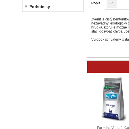
Popis
?
Podstielky
Zverlit je čistý bentoni
nezávadný, ekologicky či
hrudka, ktorú je možné
stačí dosypať chýbajúce
Výrobok schválený Ústav
Farmina Vet Life Ca