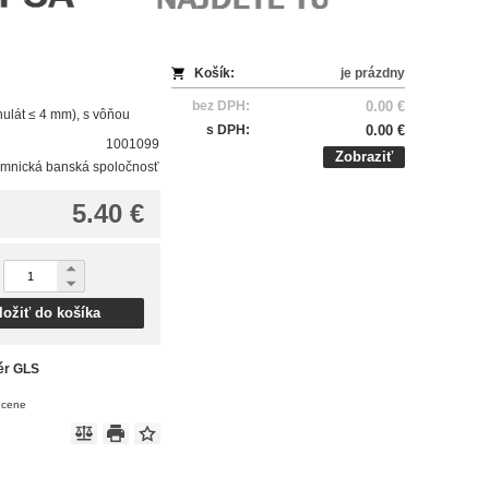
Košík:
je prázdny
bez DPH:
0.00 €
anulát ≤ 4 mm), s vôňou
s DPH:
0.00 €
1001099
Zobraziť
mnická banská spoločnosť
5.40 €
ložiť do košíka
ér GLS
v cene