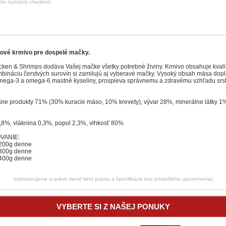
len ilustračný charakter)
ové krmivo pre dospelé mačky.
ken & Shrimps dodáva Vašej mačke všetky potrebné živiny. Krmivo obsahuje kvali
mbináciu čerstvých surovín si zamilujú aj vyberavé mačky. Vysoký obsah mäsa dopl
mega-3 a omega-6 mastné kyseliny, prospieva správnemu a zdravému vzhľadu srst
šne produkty 71% (30% kuracie mäso, 10% krevety), vývar 28%, minerálne látky 1
4,8%, vláknina 0,3%, popol 2,3%, vlhkosť 80%
VANIE:
 200g denne
 300g denne
 400g denne
(vyhradzujeme si právo meniť tieto popisy a špecifikácie bez predošlého upozornenia)
VYBERTE SI Z NAŠEJ PONUKY