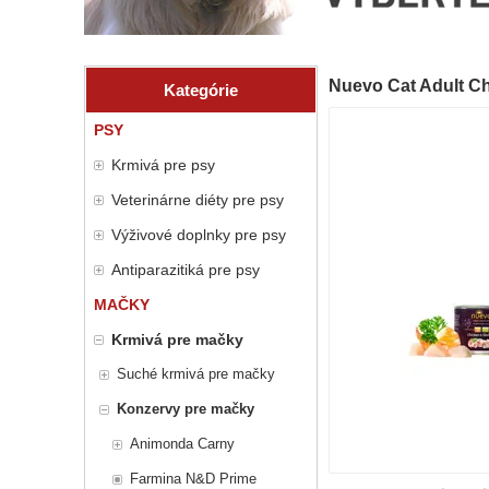
Nuevo Cat Adult Ch
Kategórie
PSY
Krmivá pre psy
Veterinárne diéty pre psy
Výživové doplnky pre psy
Antiparazitiká pre psy
MAČKY
Krmivá pre mačky
Suché krmivá pre mačky
Konzervy pre mačky
Animonda Carny
Farmina N&D Prime