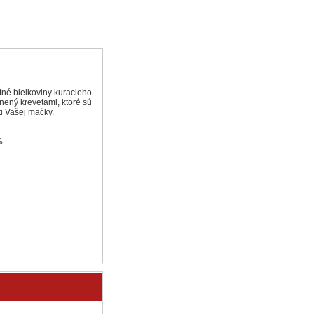
tné bielkoviny kuracieho
nený krevetami, ktoré sú
i Vašej mačky.
%.