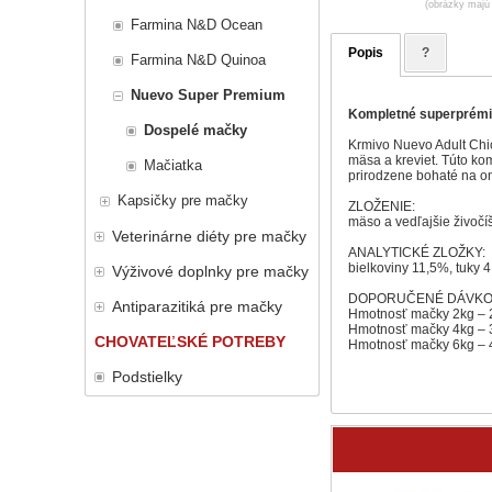
(obrázky majú 
Farmina N&D Ocean
Popis
?
Farmina N&D Quinoa
Nuevo Super Premium
Kompletné superprémi
Dospelé mačky
Krmivo Nuevo Adult Chic
mäsa a kreviet. Túto ko
Mačiatka
prirodzene bohaté na o
Kapsičky pre mačky
ZLOŽENIE:
mäso a vedľajšie živočí
Veterinárne diéty pre mačky
ANALYTICKÉ ZLOŽKY:
bielkoviny 11,5%, tuky 
Výživové doplnky pre mačky
DOPORUČENÉ DÁVKO
Antiparazitiká pre mačky
Hmotnosť mačky 2kg –
Hmotnosť mačky 4kg –
CHOVATEĽSKÉ POTREBY
Hmotnosť mačky 6kg –
Podstielky