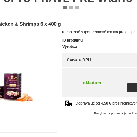
1
2
3
icken & Shrimps 6 x 400 g
Kompletné superprémiové krmivo pre dospel
ID produktu
Výrobca
Cena s DPH
skladom
Doprava už od
4.50 €
prostredníctv
Recyklačný poplatok je zaráta