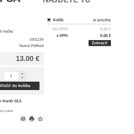
Košík:
je prázdny
bez DPH:
0.00 €
é mačky.
s DPH:
0.00 €
1001134
Zobraziť
Nuevo Petfood
13.00 €
Vložiť do košíka
om
Kuriér GLS
ný v cene