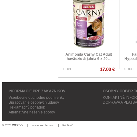
Animonda Carny Cat Adult
Fa
hovädzie & jahňa 6 x 40...
Hypoall
17.00 €
s DPH
s DPH
INFORMÁCIE PRE ZÁKAZNÍKOV
OSOBNÝ ODBER T
Všeobecné obchodné podmienky
KONTAKTNÉ INFO
Spracovanie osobných údajov
DOPRAVA A PLATB
Reklamačný poriadok
Alternatívne riešenie sporov
© 2026 WEXBO |
www.wexbo.com
|
Prihlásiť