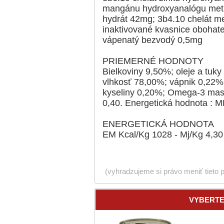
mangánu hydroxyanalógu metio
hydrát 42mg; 3b4.10 chelát m
inaktivované kvasnice obohat
vápenatý bezvodý 0,5mg
PRIEMERNÉ HODNOTY
Bielkoviny 9,50%; oleje a tuk
vlhkosť 78,00%; vápnik 0,22%
kyseliny 0,20%; Omega-3 mas
0,40. Energetická hodnota : M
ENERGETICKÁ HODNOTA
EM Kcal/Kg 1028 - Mj/Kg 4,30
(vyhradzujeme si právo meniť tieto 
VYBERTE