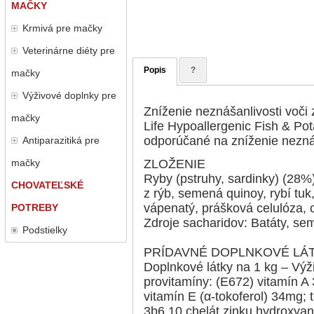
MAČKY
Krmivá pre mačky
Veterinárne diéty pre
Popis
?
mačky
Výživové doplnky pre
Zníženie neznášanlivosti voči
mačky
Life Hypoallergenic Fish & Pot
odporúčané na zníženie neznáš
Antiparazitiká pre
mačky
ZLOŽENIE
Ryby (pstruhy, sardinky) (28%
CHOVATEĽSKÉ
z rýb, semená quinoy, rybí tuk
vápenatý, prášková celulóza, c
POTREBY
Zdroje sacharidov: Batáty, se
Podstielky
PRÍDAVNÉ DOPLNKOVÉ LÁT
Doplnkové látky na 1 kg – Výž
provitamíny: (E672) vitamín A
vitamín E (α-tokoferol) 34mg;
3b6.10 chelát zinku hydroxya