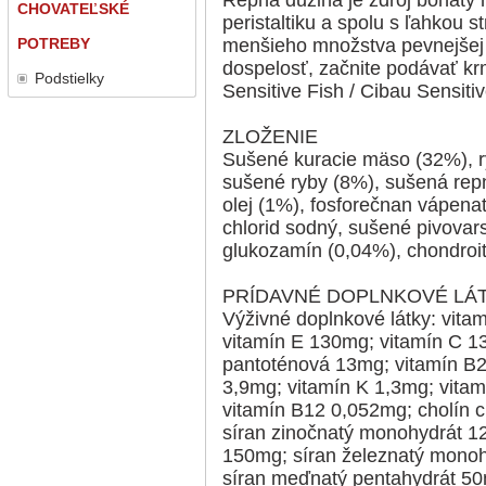
CHOVATEĽSKÉ
peristaltiku a spolu s ľahkou 
POTREBY
menšieho množstva pevnejšej 
dospelosť, začnite podávať kr
Podstielky
Sensitive Fish / Cibau Sensiti
ZLOŽENIE
Sušené kuracie mäso (32%), ry
sušené ryby (8%), sušená repná
olej (1%), fosforečnan vápenat
chlorid sodný, sušené pivovars
glukozamín (0,04%), chondroití
PRÍDAVNÉ DOPLNKOVÉ LÁT
Výživné doplnkové látky: vita
vitamín E 130mg; vitamín C 1
pantoténová 13mg; vitamín B2
3,9mg; vitamín K 1,3mg; vitam
vitamín B12 0,052mg; cholín c
síran zinočnatý monohydrát 
150mg; síran železnatý monoh
síran meďnatý pentahydrát 50m