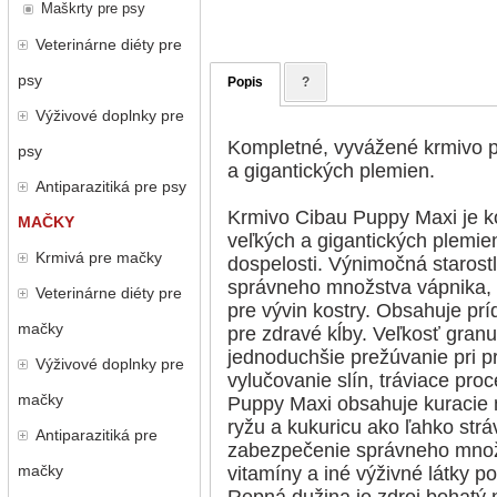
Maškrty pre psy
Veterinárne diéty pre
psy
Popis
?
Výživové doplnky pre
Kompletné, vyvážené krmivo pr
psy
a gigantických plemien.
Antiparazitiká pre psy
Krmivo Cibau Puppy Maxi je k
MAČKY
veľkých a gigantických plemie
Krmivá pre mačky
dospelosti. Výnimočná starost
správneho množstva vápnika, f
Veterinárne diéty pre
pre vývin kostry. Obsahuje prí
mačky
pre zdravé kĺby. Veľkosť gran
jednoduchšie prežúvanie pri pr
Výživové doplnky pre
vylučovanie slín, tráviace pro
mačky
Puppy Maxi obsahuje kuracie m
ryžu a kukuricu ako ľahko stráv
Antiparazitiká pre
zabezpečenie správneho množ
mačky
vitamíny a iné výživné látky p
Repná dužina je zdroj bohatý n