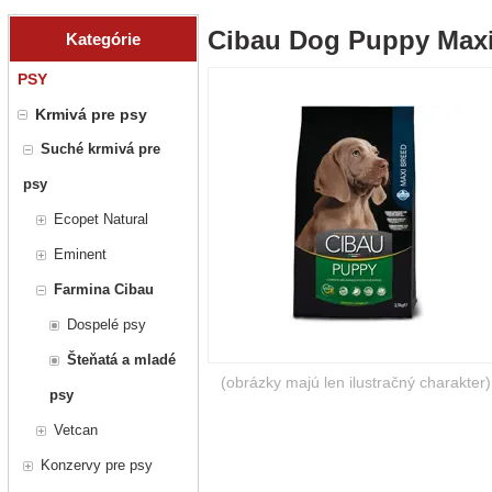
Cibau Dog Puppy Max
Kategórie
PSY
Krmivá pre psy
Suché krmivá pre
psy
Ecopet Natural
Eminent
Farmina Cibau
Dospelé psy
Šteňatá a mladé
(obrázky majú len ilustračný charakter)
psy
Vetcan
Konzervy pre psy