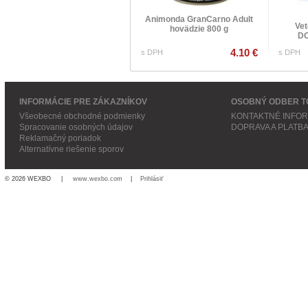
Animonda GranCarno Adult
Vet
hovädzie 800 g
D
4.10 €
s DPH
s DPH
INFORMÁCIE PRE ZÁKAZNÍKOV
OSOBNÝ ODBER T
Všeobecné obchodné podmienky
KONTAKTNÉ INFO
Spracovanie osobných údajov
DOPRAVA A PLATB
Reklamačný poriadok
Alternatívne riešenie sporov
© 2026 WEXBO |
www.wexbo.com
|
Prihlásiť